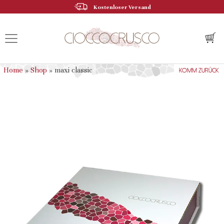
Kostenloser Versand
MENU
Home
»
Shop
»
maxi classic
komm zurück